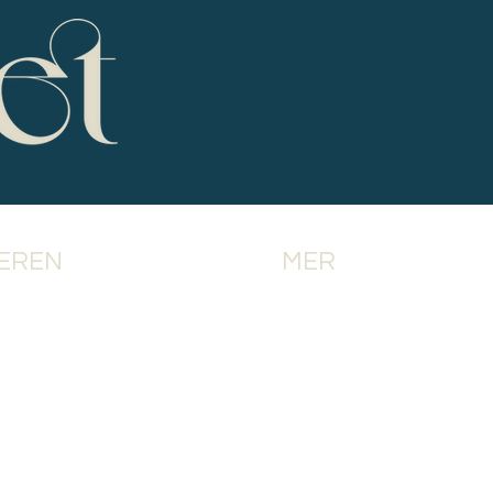
IEREN
MER