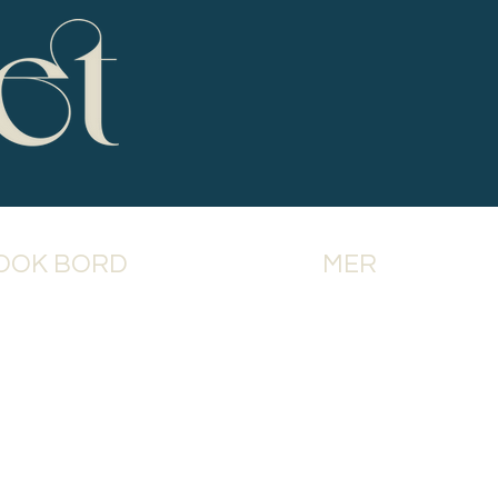
OOK BORD
MER