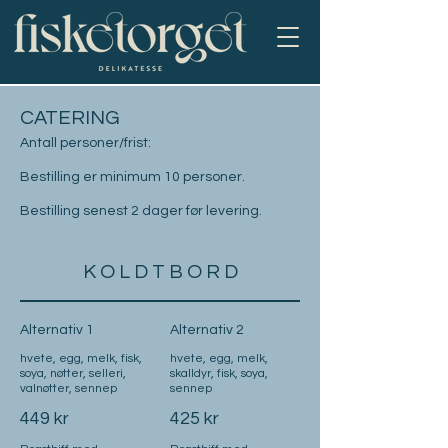
CATERING
Antall personer/frist:
Bestilling er minimum 10 personer.
Bestilling senest 2 dager før levering.
K O L D T B O R D
Alternativ 1
Alternativ 2
hvete, egg, melk, fisk,
hvete, egg, melk,
soya, nøtter, selleri,
skalldyr, fisk, soya,
valnøtter, sennep
sennep
449 kr
425 kr